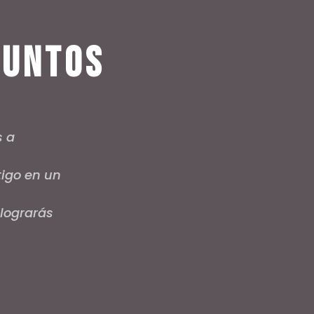
juntos
s a
tigo en un
 lograrás