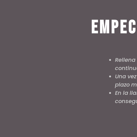
Empec
Rellena
continu
Una vez
plazo 
En la l
consegu