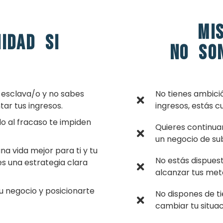
Mi
idad si
no son
s esclava/o y no sabes
No tienes ambició
ar tus ingresos.
ingresos, estás c
o al fracaso te impiden
Quieres continua
un negocio de sub
 vida mejor para ti y tu
No estás dispues
nes una estrategia clara
alcanzar tus met
tu negocio y posicionarte
No dispones de ti
cambiar tu situac